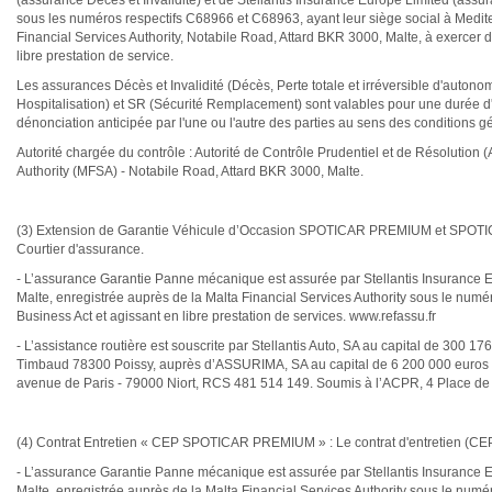
(assurance Décès et Invalidité) et de Stellantis Insurance Europe Limited (as
sous les numéros respectifs C68966 et C68963, ayant leur siège social à Mediter
Financial Services Authority, Notabile Road, Attard BKR 3000, Malte, à exercer 
libre prestation de service.
Les assurances Décès et Invalidité (Décès, Perte totale et irréversible d'autono
Hospitalisation) et SR (Sécurité Remplacement) sont valables pour une durée d
dénonciation anticipée par l'une ou l'autre des parties au sens des conditions g
Autorité chargée du contrôle : Autorité de Contrôle Prudentiel et de Résoluti
Authority (MFSA) - Notabile Road, Attard BKR 3000, Malte.
(3) Extension de Garantie Véhicule d’Occasion SPOTICAR PREMIUM et SPOTICA
Courtier d'assurance.
- L’assurance Garantie Panne mécanique est assurée par Stellantis Insurance E
Malte, enregistrée auprès de la Malta Financial Services Authority sous le numé
Business Act et agissant en libre prestation de services. www.refassu.fr
- L’assistance routière est souscrite par Stellantis Auto, SA au capital de 300 
Timbaud 78300 Poissy, auprès d’ASSURIMA, SA au capital de 6 200 000 euros ent
avenue de Paris - 79000 Niort, RCS 481 514 149. Soumis à l’ACPR, 4 Place 
(4) Contrat Entretien « CEP SPOTICAR PREMIUM » : Le contrat d'entretien (CEP)
- L’assurance Garantie Panne mécanique est assurée par Stellantis Insurance E
Malte, enregistrée auprès de la Malta Financial Services Authority sous le numé