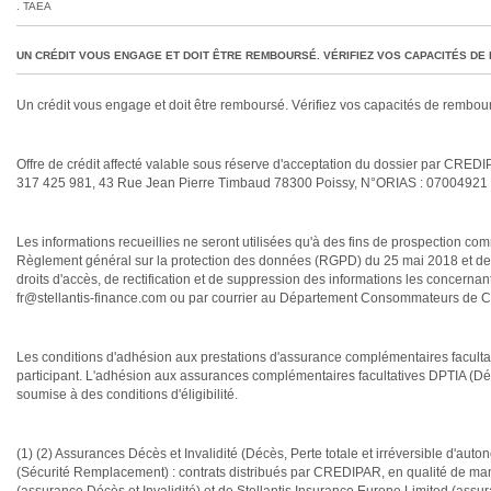
TAEA
UN CRÉDIT VOUS ENGAGE ET DOIT ÊTRE REMBOURSÉ. VÉRIFIEZ VOS CAPACITÉS D
Un crédit vous engage et doit être remboursé. Vérifiez vos capacités de rembo
Offre de crédit affecté valable sous réserve d'acceptation du dossier par C
317 425 981, 43 Rue Jean Pierre Timbaud 78300 Poissy, N°ORIAS : 07004921 (
Les informations recueillies ne seront utilisées qu'à des fins de prospection
Règlement général sur la protection des données (RGPD) du 25 mai 2018 et de l
droits d'accès, de rectification et de suppression des informations les concernan
fr@stellantis-finance.com ou par courrier au Département Consommateurs d
Les conditions d'adhésion aux prestations d'assurance complémentaires facultat
participant. L'adhésion aux assurances complémentaires facultatives DPTIA (Décè
soumise à des conditions d'éligibilité.
(1) (2) Assurances Décès et Invalidité (Décès, Perte totale et irréversible d'aut
(Sécurité Remplacement) : contrats distribués par CREDIPAR, en qualité de mand