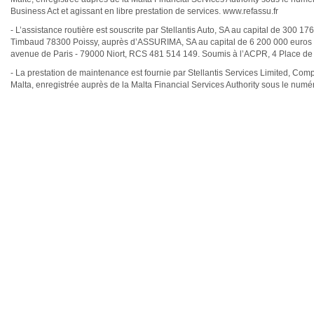
Business Act et agissant en libre prestation de services. www.refassu.fr
- L’assistance routière est souscrite par Stellantis Auto, SA au capital de 300 
Timbaud 78300 Poissy, auprès d’ASSURIMA, SA au capital de 6 200 000 euros ent
avenue de Paris - 79000 Niort, RCS 481 514 149. Soumis à l’ACPR, 4 Place 
- La prestation de maintenance est fournie par Stellantis Services Limited, Com
Malta, enregistrée auprès de la Malta Financial Services Authority sous le num