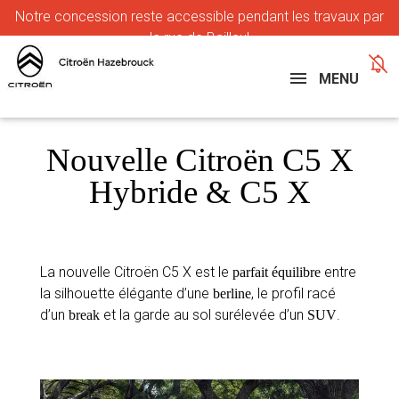
Notre
concession reste accessible pendant les travaux par
la rue de Bailleul
MENU
Nouvelle Citroën C5 X
Hybride & C5 X
La nouvelle Citroën C5 X est le
entre
parfait équilibre
la silhouette élégante d’une
, le profil racé
berline
d’un
et la garde au sol surélevée d’un
.
break
SUV