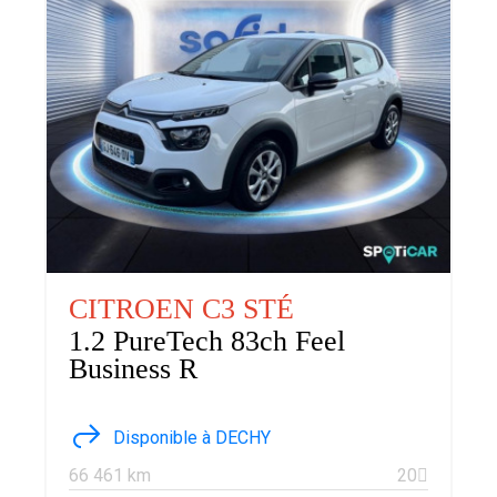
CITROEN C3 STÉ
1.2 PureTech 83ch Feel
Business R
Disponible à DECHY
66 461 km
20