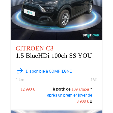
CITROEN C3
1.5 BlueHDi 100ch SS YOU
Disponible à COMPIEGNE
1 km
16
à partir de
12 990 €
109 €/mois
*
après un premier loyer de
3 908 €