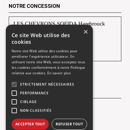
NOTRE CONCESSION
LES CHEVRONS SOFIDA Hazebrouck
×
Ce site Web utilise des
88, route de Borre
cookies
59190 HAZEBROUCK
Notre site Web utilise des cookies pour
Tél :
03 28 42 92 92
améliorer l'expérience utilisateur. En
utilisant notre site Web, vous acceptez tous
les cookies conformément à notre Politique
relative aux cookies.
En savoir plus
Une société du
STRICTEMENT NÉCESSAIRES
NOUS SUIVRE
PERFORMANCE
CIBLAGE
Facebook
NON CLASSIFIÉS
ACCEPTER TOUT
REFUSER TOUT