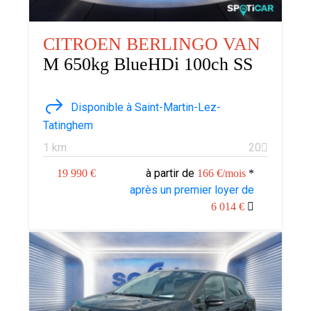
CITROEN BERLINGO VAN
M 650kg BlueHDi 100ch SS
Disponible à Saint-Martin-Lez-
Tatinghem
1 km
20
à partir de
19 990 €
166 €/mois
*
après un premier loyer de
6 014 €