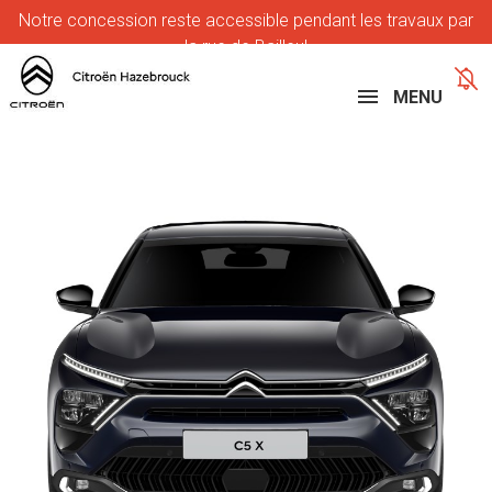
Notre
concession reste accessible pendant les travaux par
la rue de Bailleul
MENU