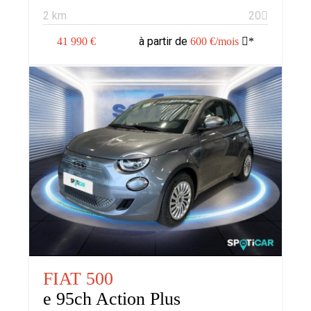
2 km
20
à partir de
41 990 €
600 €/mois
*
FIAT 500
e 95ch Action Plus