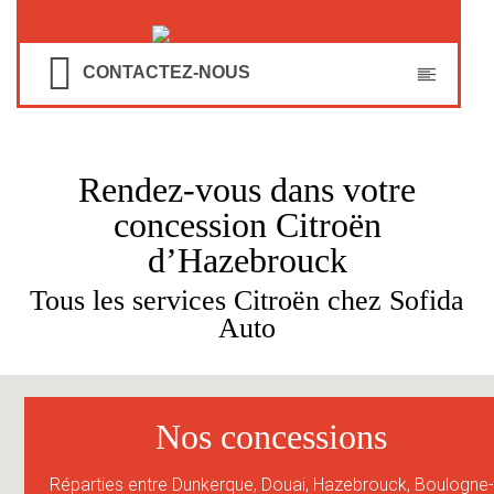
CONTACTEZ-NOUS
Rendez-vous dans votre
concession Citroën
d’Hazebrouck
Tous les services Citroën chez Sofida
Auto
Nos concessions
9
Réparties entre Dunkerque, Douai, Hazebrouck, Boulogne-