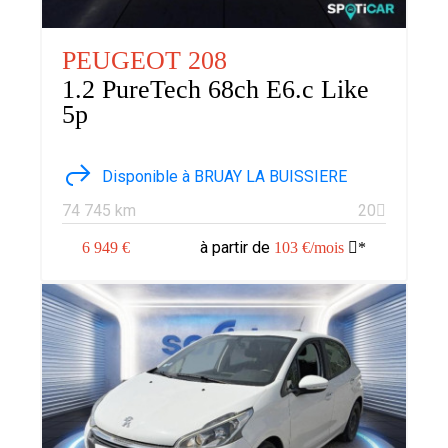
PEUGEOT 208
1.2 PureTech 68ch E6.c Like
5p
Disponible à BRUAY LA BUISSIERE
74 745 km
20
à partir de
6 949 €
103 €/mois
*