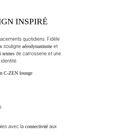
IGN INSPIRÉ
lacements quotidiens. Fidèle
souligne
et
ux
aérodynamisme
de carrosserie et une
5 teintes
 identité.
:
ën C-ZEN lounge
e
ales avec la
aux
connectivité