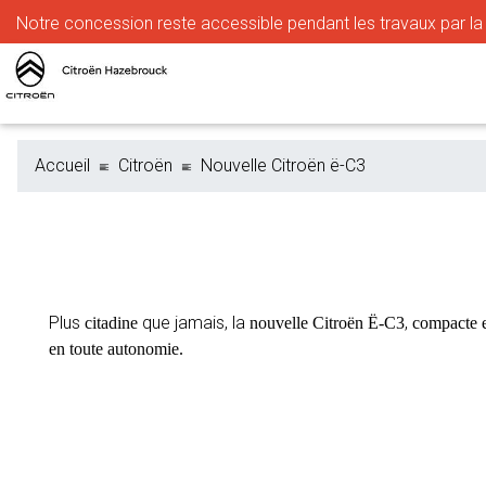
Notre
concession reste accessible pendant les travaux par la r
Accueil
Citroën
Nouvelle Citroën ë-C3
Plus
que jamais, la
,
citadine
nouvelle Citroën Ë-C3
compacte e
en toute autonomie.