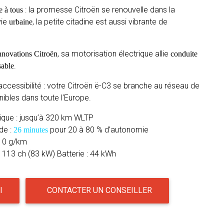
: la promesse Citroën se renouvelle dans la
e à tous
vie
, la petite citadine est aussi vibrante de
urbaine
, sa motorisation électrique allie
innovations Citroën
conduite
.
able
ccessibilité : votre Citroën ë-C3 se branche au réseau de
ibles dans toute l’Europe.
ique : jusqu’à 320 km WLTP
de :
pour 20 à 80 % d’autonomie
26 minutes
: 0 g/km
e 113 ch (83 kW) Batterie : 44 kWh
I
CONTACTER UN CONSEILLER