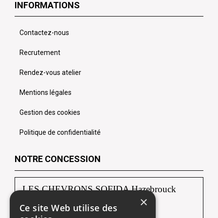
INFORMATIONS
Contactez-nous
Recrutement
Rendez-vous atelier
Mentions légales
Gestion des cookies
Politique de confidentialité
NOTRE CONCESSION
LES CHEVRONS SOFIDA Hazebrouck
×
Ce site Web utilise des
88, route de Borre