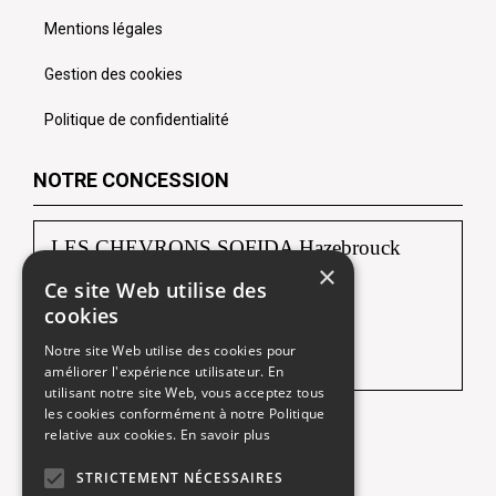
Mentions légales
Gestion des cookies
Politique de confidentialité
NOTRE CONCESSION
LES CHEVRONS SOFIDA Hazebrouck
×
Ce site Web utilise des
88, route de Borre
cookies
59190 HAZEBROUCK
Notre site Web utilise des cookies pour
Tél :
03 28 42 92 92
améliorer l'expérience utilisateur. En
utilisant notre site Web, vous acceptez tous
les cookies conformément à notre Politique
relative aux cookies.
En savoir plus
Une société du
STRICTEMENT NÉCESSAIRES