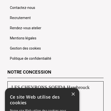
Contactez-nous
Recrutement
Rendez-vous atelier
Mentions légales
Gestion des cookies
Politique de confidentialité
NOTRE CONCESSION
LES CHEVRONS SOFIDA Hazebrouck
×
Ce site Web utilise des
88, route de Borre
cookies
59190 HAZEBROUCK
Notre site Web utilise des cookies pour