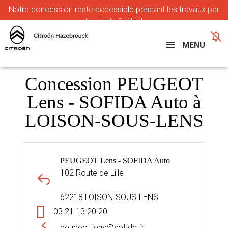
Notre
concession reste accessible pendant les travaux par
la rue de Bailleul
MENU
Concession PEUGEOT
Lens - SOFIDA Auto à
LOISON-SOUS-LENS
PEUGEOT Lens - SOFIDA Auto
102 Route de Lille
62218 LOISON-SOUS-LENS
03 21 13 20 20
peugeot.lens@sofida.fr