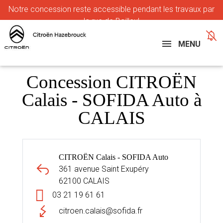
Notre
concession reste accessible pendant les travaux par
la rue de Bailleul
MENU
Concession CITROËN
Calais - SOFIDA Auto à
CALAIS
CITROËN Calais - SOFIDA Auto
361 avenue Saint Exupéry
62100 CALAIS
03 21 19 61 61
citroen.calais@sofida.fr