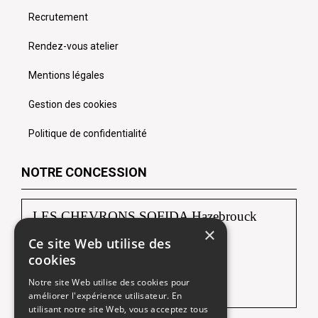
Recrutement
Rendez-vous atelier
Mentions légales
Gestion des cookies
Politique de confidentialité
NOTRE CONCESSION
LES CHEVRONS SOFIDA Hazebrouck
×
Ce site Web utilise des
88, route de Borre
cookies
59190 HAZEBROUCK
Notre site Web utilise des cookies pour
Tél :
03 28 42 92 92
améliorer l'expérience utilisateur. En
utilisant notre site Web, vous acceptez tous