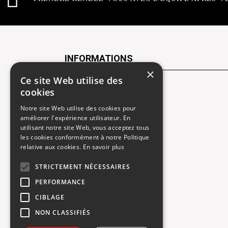
INFORMATIONS
×
Ce site Web utilise des
Contactez-nous
cookies
Notre site Web utilise des cookies pour
Recrutement
améliorer l'expérience utilisateur. En
utilisant notre site Web, vous acceptez tous
Rendez-vous atelier
les cookies conformément à notre Politique
relative aux cookies.
En savoir plus
Mentions légales
STRICTEMENT NÉCESSAIRES
Gestion des cookies
PERFORMANCE
Politique de confidentialité
CIBLAGE
NON CLASSIFIÉS