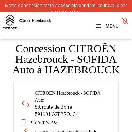
Notre
concession reste accessible pendant les travaux par
la rue de Bailleul
MENU
Concession CITROËN
Hazebrouck - SOFIDA
Auto à HAZEBROUCK
CITROËN Hazebrouck - SOFIDA
Auto
88, route de Borre
59190 HAZEBROUCK
0328429292
citroen.hazebrouck@sofida.fr