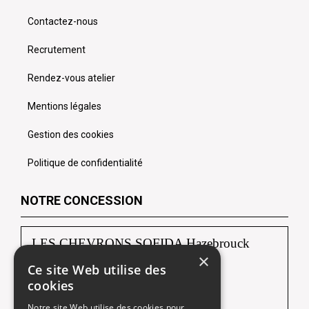
Contactez-nous
Recrutement
Rendez-vous atelier
Mentions légales
Gestion des cookies
Politique de confidentialité
NOTRE CONCESSION
LES CHEVRONS SOFIDA Hazebrouck
×
Ce site Web utilise des
88, route de Borre
cookies
59190 HAZEBROUCK
Notre site Web utilise des cookies pour