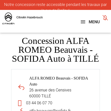
Notre
concession reste accessible pendant les travaux par
la rue de Bailleul
MENU
Concession ALFA
ROMEO Beauvais -
SOFIDA Auto à TILLÉ
ALFA ROMEO Beauvais - SOFIDA
Auto
26 avenue des Censives
60000 TILLÉ
03 44 06 07 70
alfa.beauvais@sofida.fr