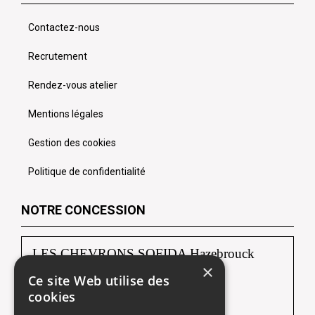
Contactez-nous
Recrutement
Rendez-vous atelier
Mentions légales
Gestion des cookies
Politique de confidentialité
NOTRE CONCESSION
LES CHEVRONS SOFIDA Hazebrouck
×
Ce site Web utilise des
88, route de Borre
cookies
59190 HAZEBROUCK