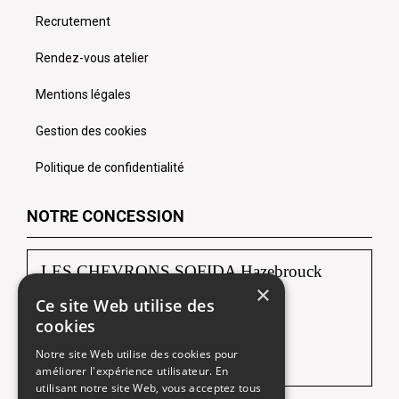
Recrutement
Rendez-vous atelier
Mentions légales
Gestion des cookies
Politique de confidentialité
NOTRE CONCESSION
LES CHEVRONS SOFIDA Hazebrouck
×
Ce site Web utilise des
88, route de Borre
cookies
59190 HAZEBROUCK
Notre site Web utilise des cookies pour
Tél :
03 28 42 92 92
améliorer l'expérience utilisateur. En
utilisant notre site Web, vous acceptez tous