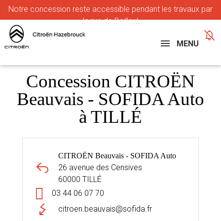
Notre
concession reste accessible pendant les travaux par
la rue de Bailleul
MENU
Concession CITROËN
Beauvais - SOFIDA Auto
à TILLÉ
CITROËN Beauvais - SOFIDA Auto
26 avenue des Censives
60000 TILLÉ
03 44 06 07 70
citroen.beauvais@sofida.fr