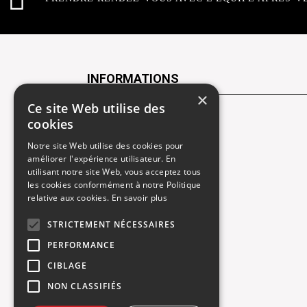
INFORMATIONS
×
Ce site Web utilise des
Contactez-nous
cookies
Notre site Web utilise des cookies pour
Recrutement
améliorer l'expérience utilisateur. En
utilisant notre site Web, vous acceptez tous
Rendez-vous atelier
les cookies conformément à notre Politique
relative aux cookies.
En savoir plus
Mentions légales
STRICTEMENT NÉCESSAIRES
Gestion des cookies
PERFORMANCE
Politique de confidentialité
CIBLAGE
NON CLASSIFIÉS