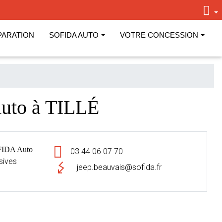
PARATION
SOFIDA AUTO
VOTRE CONCESSION
uto à TILLÉ
FIDA Auto
03 44 06 07 70
sives
jeep.beauvais@sofida.fr