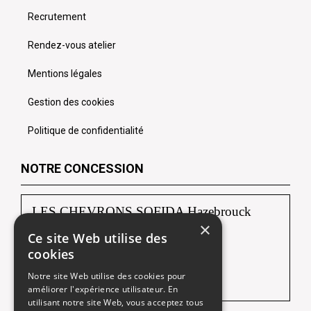
Recrutement
Rendez-vous atelier
Mentions légales
Gestion des cookies
Politique de confidentialité
NOTRE CONCESSION
LES CHEVRONS SOFIDA Hazebrouck
×
Ce site Web utilise des
88, route de Borre
cookies
59190 HAZEBROUCK
Notre site Web utilise des cookies pour
Tél :
03 28 42 92 92
améliorer l'expérience utilisateur. En
utilisant notre site Web, vous acceptez tous