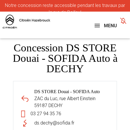
Notre
concession reste accessible pendant les travaux par
la rue de Bailleul
MENU
Concession DS STORE
Douai - SOFIDA Auto à
DECHY
DS STORE Douai - SOFIDA Auto
ZAC du Luc, rue Albert Einstein
59187 DECHY
03 27 94 35 76
ds.dechy@sofida.fr