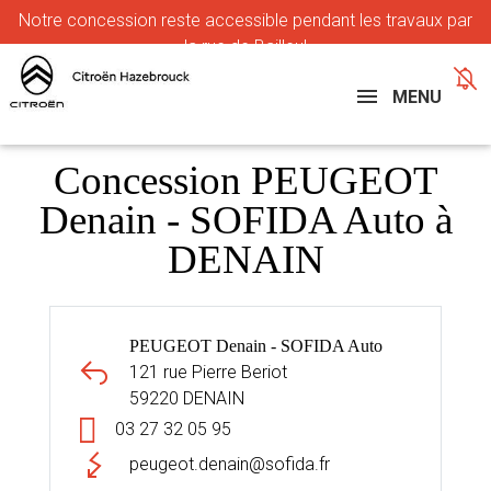
Notre
concession reste accessible pendant les travaux par
la rue de Bailleul
MENU
Concession PEUGEOT
Denain - SOFIDA Auto à
DENAIN
PEUGEOT Denain - SOFIDA Auto
121 rue Pierre Beriot
59220 DENAIN
03 27 32 05 95
peugeot.denain@sofida.fr