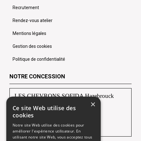
Recrutement
Rendez-vous atelier
Mentions légales
Gestion des cookies
Politique de confidentialité
NOTRE CONCESSION
LES CHEVRONS SOFIDA Hazebrouck
×
Ce site Web utilise des
88, route de Borre
cookies
59190 HAZEBROUCK
Notre site Web utilise des cookies pour
Tél :
03 28 42 92 92
améliorer l'expérience utilisateur. En
utilisant notre site Web, vous acceptez tous