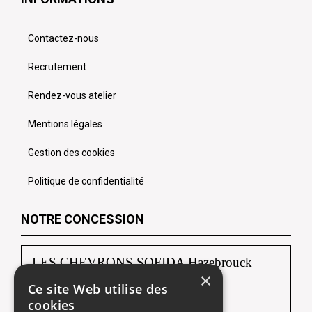
Contactez-nous
Recrutement
Rendez-vous atelier
Mentions légales
Gestion des cookies
Politique de confidentialité
NOTRE CONCESSION
LES CHEVRONS SOFIDA Hazebrouck
×
Ce site Web utilise des
88, route de Borre
cookies
59190 HAZEBROUCK