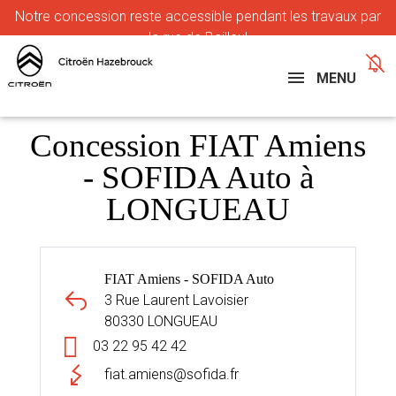
Notre
concession reste accessible pendant les travaux par
la rue de Bailleul
MENU
Concession FIAT Amiens
- SOFIDA Auto à
LONGUEAU
FIAT Amiens - SOFIDA Auto
3 Rue Laurent Lavoisier
80330 LONGUEAU
03 22 95 42 42
fiat.amiens@sofida.fr