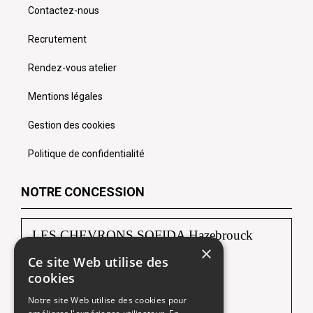
Contactez-nous
Recrutement
Rendez-vous atelier
Mentions légales
Gestion des cookies
Politique de confidentialité
NOTRE CONCESSION
LES CHEVRONS SOFIDA Hazebrouck
×
Ce site Web utilise des
88, route de Borre
cookies
59190 HAZEBROUCK
Notre site Web utilise des cookies pour
Tél :
03 28 42 92 92