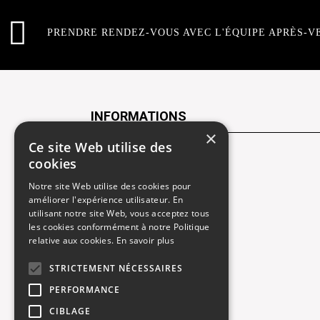
PRENDRE RENDEZ-VOUS AVEC L'ÉQUIPE APRÈS-V
INFORMATIONS
×
Ce site Web utilise des
Contactez-nous
cookies
Notre site Web utilise des cookies pour
Recrutement
améliorer l'expérience utilisateur. En
utilisant notre site Web, vous acceptez tous
Rendez-vous atelier
les cookies conformément à notre Politique
relative aux cookies.
En savoir plus
Mentions légales
STRICTEMENT NÉCESSAIRES
Gestion des cookies
PERFORMANCE
Politique de confidentialité
CIBLAGE