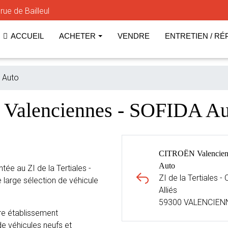
ue de Bailleul
ACCUEIL
ACHETER
VENDRE
ENTRETIEN / RÉ
 Auto
 Valenciennes - SOFIDA 
CITROËN Valencien
Auto
e au ZI de la Tertiales -
ZI de la Tertiales 
arge sélection de véhicule
Alliés
59300 VALENCIEN
e établissement
e véhicules neufs et