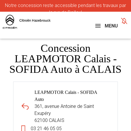
Notre
concession reste accessible pendant les travaux par
la rue de Bailleul
MENU
Concession
LEAPMOTOR Calais -
SOFIDA Auto à CALAIS
LEAPMOTOR Calais - SOFIDA
Auto
361, avenue Antoine de Saint
Exupéry
62100 CALAIS
03 21 46 05 05