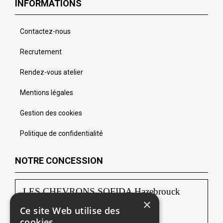
INFORMATIONS
Contactez-nous
Recrutement
Rendez-vous atelier
Mentions légales
Gestion des cookies
Politique de confidentialité
NOTRE CONCESSION
LES CHEVRONS SOFIDA Hazebrouck
×
Ce site Web utilise des
88, route de Borre
cookies