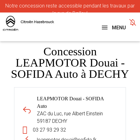
Notre
concession reste accessible pendant les travaux par
la rue de Bailleul
MENU
Concession
LEAPMOTOR Douai -
SOFIDA Auto à DECHY
LEAPMOTOR Douai - SOFIDA
Auto
ZAC du Luc, rue Albert Einstein
59187 DECHY
03 27 93 29 32
leapmotor.douai@sofida.fr