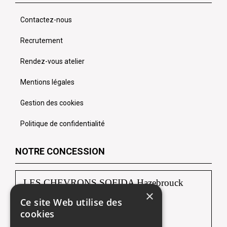
Contactez-nous
Recrutement
Rendez-vous atelier
Mentions légales
Gestion des cookies
Politique de confidentialité
NOTRE CONCESSION
LES CHEVRONS SOFIDA Hazebrouck
×
Ce site Web utilise des
88, route de Borre
cookies
59190 HAZEBROUCK