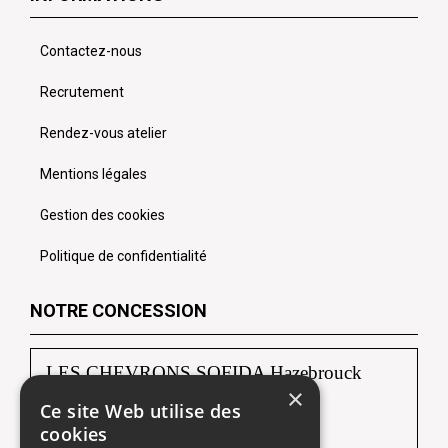
Contactez-nous
Recrutement
Rendez-vous atelier
Mentions légales
Gestion des cookies
Politique de confidentialité
NOTRE CONCESSION
LES CHEVRONS SOFIDA Hazebrouck
×
Ce site Web utilise des
88, route de Borre
cookies
59190 HAZEBROUCK