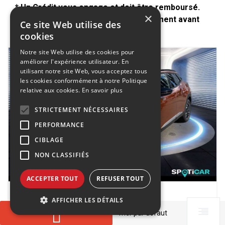
* Un Crédit vous engage et doit être remboursé.
×
Vérifiez vos capacités de remboursement avant
Ce site Web utilise des
de vous engager.
cookies
Notre site Web utilise des cookies pour
améliorer l'expérience utilisateur. En
utilisant notre site Web, vous acceptez tous
les cookies conformément à notre Politique
relative aux cookies.
En savoir plus
STRICTEMENT NÉCESSAIRES
PERFORMANCE
CIBLAGE
NON CLASSIFIÉS
ACCEPTER TOUT
REFUSER TOUT
PEUGEOT 2008
AFFICHER LES DÉTAILS
e-2008 136ch Allure
▼