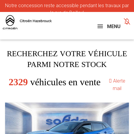
Notre
concession reste accessible pendant les travaux par
la rue de Bailleul
MENU
RECHERCHEZ VOTRE VÉHICULE
PARMI NOTRE STOCK
2329
véhicules en vente
Alerte
mail