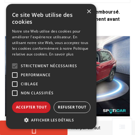
×
* Un Crédit vous engage et doit être remboursé.
Ce site Web utilise des
Vérifiez vos capacités de remboursement avant
cookies
de vous engager.
Notre site Web utilise des cookies pour
améliorer l'expérience utilisateur. En
utilisant notre site Web, vous acceptez tous
les cookies conformément à notre Politique
relative aux cookies.
En savoir plus
STRICTEMENT NÉCESSAIRES
PERFORMANCE
CIBLAGE
NON CLASSIFIÉS
ACCEPTER TOUT
REFUSER TOUT
AFFICHER LES DÉTAILS
PEUGEOT 2008
▼
1.2 PureTech 110ch Allure SS