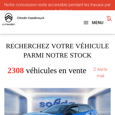
Notre
concession reste accessible pendant les travaux par
la rue de Bailleul
MENU
RECHERCHEZ VOTRE VÉHICULE
PARMI NOTRE STOCK
2308
véhicules en vente
Alerte
mail