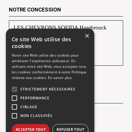
NOTRE CONCESSION
LES CHEVRONS SOFIDA Hazebrouck
×
Ce site Web utilise des
88, route de Borre
cookies
59190 HAZEBROUCK
Notre site Web utilise des cookies pour
Tél :
03 28 42 92 92
améliorer l'expérience utilisateur. En
utilisant notre site Web, vous acceptez tous
les cookies conformément à notre Politique
relative aux cookies.
En savoir plus
Une société du
STRICTEMENT NÉCESSAIRES
NOUS SUIVRE
PERFORMANCE
CIBLAGE
Facebook
NON CLASSIFIÉS
ACCEPTER TOUT
REFUSER TOUT